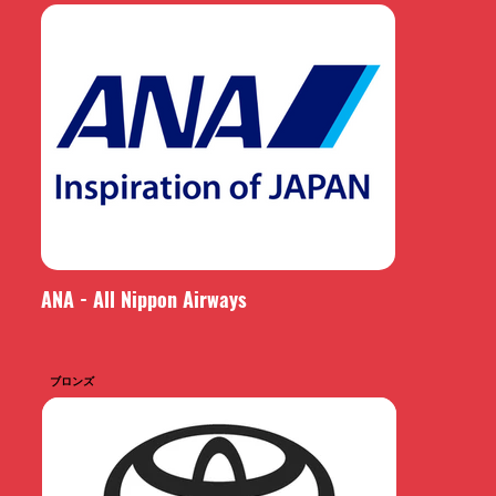
ANA - All Nippon Airways
​ブロンズ